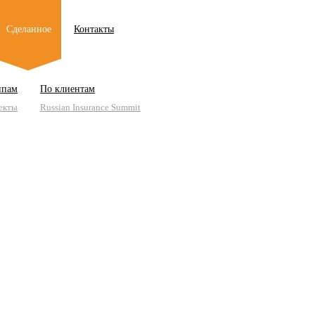
Сделанное
Контакты
ипам
По клиентам
екты
Russian Insurance Summit