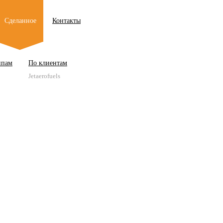
Сделанное
Контакты
ипам
По клиентам
Jetaerofuels